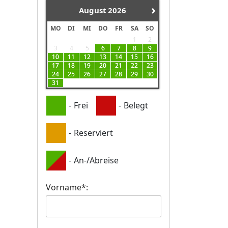
›
August
2026
MO
DI
MI
DO
FR
SA
SO
1
2
3
4
5
6
7
8
9
10
11
12
13
14
15
16
17
18
19
20
21
22
23
24
25
26
27
28
29
30
31
-
Frei
-
Belegt
-
Reserviert
-
An-/Abreise
Vorname*: