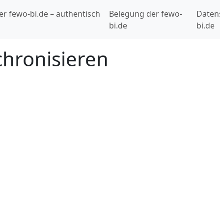
er fewo-bi.de – authentisch
Belegung der fewo-
Daten
bi.de
bi.de
hronisieren