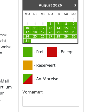
›
August
2026
MO
DI
MI
DO
FR
SA
SO
1
2
3
4
5
6
7
8
9
10
11
12
13
14
15
16
17
18
19
20
21
22
23
esse
24
25
26
27
28
29
30
acht
31
tweise
-
Frei
-
Belegt
on
-
Reserviert
-
An-/Abreise
eMail
rt, um
Vorname*:
ur
,