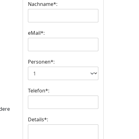
Nachname*:
eMail*:
Personen*:
Telefon*:
ndere
Details*: