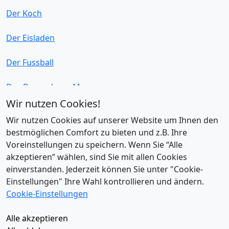
Der Koch
Der Eisladen
Der Fussball
Das Bauernhaus-Museum
Wir nutzen Cookies!
Das Stadtteilmagazin
Wir nutzen Cookies auf unserer Website um Ihnen den
bestmöglichen Comfort zu bieten und z.B. Ihre
Der Weinladen
Voreinstellungen zu speichern. Wenn Sie “Alle
akzeptieren” wählen, sind Sie mit allen Cookies
Die Bürgerwache
einverstanden. Jederzeit können Sie unter "Cookie-
Einstellungen" Ihre Wahl kontrollieren und ändern.
Kurzzeitmiete
Befristet mieten
Datenschutz
Cookie-Einstellungen
Impressum
Alle akzeptieren